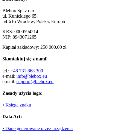
Blebox Sp. z o.o.
ul. Kunickiego 65,
54-616 Wrocław, Polska, Europa
KRS: 0000594214
NIP: 8943071265
Kapitał zakładowy: 250 000,00 zł
Skontaktuj się z nami!
tel.:
+48 731 868 300
e-mail:
info@blebox.eu
e-mail:
support@blebox.eu
Zasady użycia logo:
• Księga znaku
Data Act:
• Dane generowane przez urządzenia