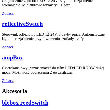
Czujnik zmierzchu do LED 12-24V. Łagodne rozjaśnienie/
ściemnienie. Miniaturowe wymiary + złącze.
Zobacz
reflectiveSwitch
Sterownik odbiciowy LED 12-24V. 3 Tryby pracy. Automatyczne,
łagodne rozjaśnienie przy otworzeniu szuflady, szafy.
Zobacz
ampBox
Czterokanałowy „wzmacniacz” do taśm LED/LED RGBW dużej
mocy. Możliwość podłączenia 2-go zasilacza.
Zobacz
Akcesoria
blebox reedSwitch