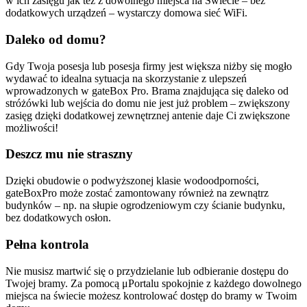
w ich zasięgu jak też z dowolnego miejsca na Świecie – bez
dodatkowych urządzeń – wystarczy domowa sieć WiFi.
Daleko od domu?
Gdy Twoja posesja lub posesja firmy jest większa niżby się mogło
wydawać to idealna sytuacja na skorzystanie z ulepszeń
wprowadzonych w gateBox Pro. Brama znajdująca się daleko od
stróżówki lub wejścia do domu nie jest już problem – zwiększony
zasięg dzięki dodatkowej zewnętrznej antenie daje Ci zwiększone
możliwości!
Deszcz mu nie straszny
Dzięki obudowie o podwyższonej klasie wodoodporności,
gateBoxPro może zostać zamontowany również na zewnątrz
budynków – np. na słupie ogrodzeniowym czy ścianie budynku,
bez dodatkowych osłon.
Pełna kontrola
Nie musisz martwić się o przydzielanie lub odbieranie dostępu do
Twojej bramy. Za pomocą μPortalu spokojnie z każdego dowolnego
miejsca na świecie możesz kontrolować dostęp do bramy w Twoim