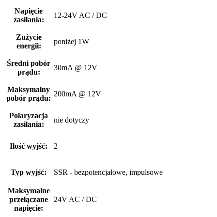
Napięcie
12-24V AC / DC
zasilania:
Zużycie
poniżej 1W
energii:
Średni pobór
30mA @ 12V
prądu:
Maksymalny
200mA @ 12V
pobór prądu:
Polaryzacja
nie dotyczy
zasilania:
Ilość wyjść:
2
Typ wyjść:
SSR - bezpotencjałowe, impulsowe
Maksymalne
przełączane
24V AC / DC
napięcie: