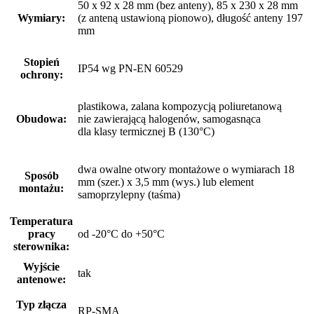
50 x 92 x 28 mm (bez anteny), 85 x 230 x 28 mm
Wymiary:
(z anteną ustawioną pionowo), długość anteny 197
mm
Stopień
IP54 wg PN-EN 60529
ochrony:
plastikowa, zalana kompozycją poliuretanową
Obudowa:
nie zawierającą halogenów, samogasnąca
dla klasy termicznej B (130°C)
dwa owalne otwory montażowe o wymiarach 18
Sposób
mm (szer.) x 3,5 mm (wys.) lub element
montażu:
samoprzylepny (taśma)
Temperatura
pracy
od -20°C do +50°C
sterownika:
Wyjście
tak
antenowe:
Typ złącza
RP-SMA