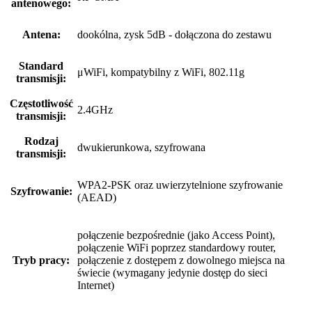
antenowego:
Antena:
dookólna, zysk 5dB - dołączona do zestawu
Standard
μWiFi, kompatybilny z WiFi, 802.11g
transmisji:
Częstotliwość
2.4GHz
transmisji:
Rodzaj
dwukierunkowa, szyfrowana
transmisji:
WPA2-PSK oraz uwierzytelnione szyfrowanie
Szyfrowanie:
(AEAD)
połączenie bezpośrednie (jako Access Point),
połączenie WiFi poprzez standardowy router,
Tryb pracy:
połączenie z dostępem z dowolnego miejsca na
świecie (wymagany jedynie dostęp do sieci
Internet)