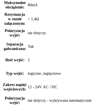
Maksymalne
80mA
obciążenie:
Rezystancja
w stanie
< 1,4Ω
załączonym:
Polaryzacja
nie dotyczy
wyjść:
Separacja
Tak
galwaniczna:
Ilość wejść:
2
Typ wejść:
logiczne, napięciowe
Zakres napięć
12 - 24V AC / DC
wejściowych:
Polaryzacja
nie dotyczy - wykrywana automatycznie
wejść: