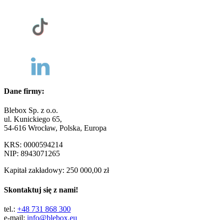
Dane firmy:
Blebox Sp. z o.o.
ul. Kunickiego 65,
54-616 Wrocław, Polska, Europa
KRS: 0000594214
NIP: 8943071265
Kapitał zakładowy: 250 000,00 zł
Skontaktuj się z nami!
tel.:
+48 731 868 300
e-mail:
info@blebox.eu