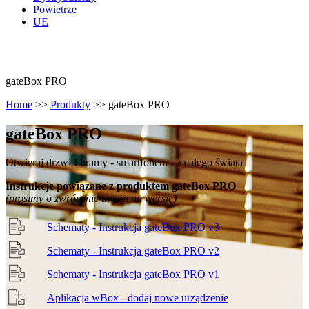
Powietrze
UE
gateBox PRO
Home
>>
Produkty
>>
gateBox PRO
gate
Box PRO
Otwieraj drzwi I bramy - smartfonem - z całego świata
Instrukcje powiązane z produktem gateBox PRO
(prosimy o zwrócenie uwagi na wersję)
Schematy - Instrukcja gateBox PRO v3
Schematy - Instrukcja gateBox PRO v2
Schematy - Instrukcja gateBox PRO v1
Aplikacja wBox - dodaj nowe urządzenie