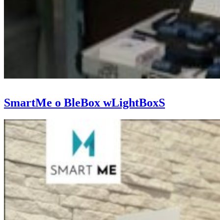
SmartMe o BleBox wLightBoxS