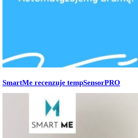
SmartMe recenzuje tempSensorPRO