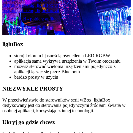
Instrukcja obsługi lightBox v3
Instrukcja obsługi lightBox v4
Android - pobierz aplikacje
iOS - pobierz aplikacje
light
Box
steruj kolorem i jasnością oświetlenia LED RGBW
aplikacja sama wykrywa urządzenia w Twoim otoczeniu
możesz sterować wieloma urządzeniami pojedynczo z
aplikacji łącząc się przez Bluetooth
bardzo prosty w użyciu
NIEZWYKLE PROSTY
W przeciwieństwie do sterowników serii wBox, lightBox
dedykowany jest do sterowania pojedynczymi źródłami światła w
osobnej aplikacji, korzystając z innej technologii.
Ukryj go gdzie chcesz