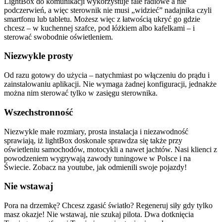
LightBox do komunikacji wykorzystuje fale radiowe a nie
podczerwień, a więc sterownik nie musi „widzieć” nadajnika czyli
smartfonu lub tabletu. Możesz więc z łatwością ukryć go gdzie
chcesz – w kuchennej szafce, pod łóżkiem albo kafelkami – i
sterować swobodnie oświetleniem.
Niezwykle prosty
Od razu gotowy do użycia – natychmiast po włączeniu do prądu i
zainstalowaniu aplikacji. Nie wymaga żadnej konfiguracji, jednakże
można nim sterować tylko w zasięgu sterownika.
Wszechstronność
Niezwykle małe rozmiary, prosta instalacja i niezawodność
sprawiają, iż lightBox doskonale sprawdza się także przy
oświetleniu samochodów, motocykli a nawet jachtów. Nasi klienci z
powodzeniem wygrywają zawody tuningowe w Polsce i na
Świecie. Zobacz na youtube, jak odmienili swoje pojazdy!
Nie wstawaj
Pora na drzemkę? Chcesz zgasić światło? Regeneruj siły gdy tylko
masz okazje! Nie wstawaj, nie szukaj pilota. Dwa dotknięcia