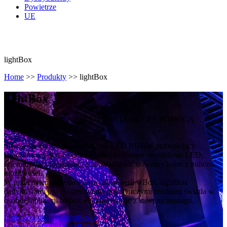
Powietrze
UE
lightBox
Home
>>
Produkty
>>
lightBox
light
Box
ZMIENIAJ KOLORY W SWOIM DOMU ZA POMOCĄ
SMARTFONU
Sterownik Bluetooth oświetlenia LED RGBW pozwalający
włączać i wyłączać wielo- i jedno-kolorowe oświetlenie LED,
ściemniać je i rozjaśniać, a także ustawić dowolny kolor z miliona
możliwości.
W przeciwieństwie do sterowników serii wBox, lightBox
dedykowany jest do sterowania pojedynczymi źródłami światła w
osobnej aplikacji blebox.eu, korzystając z innej technologii.
Instrukcja obsługi lightBox v1
Instrukcja obsługi lightBox v2