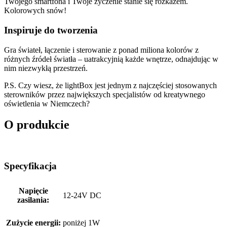
Twojego smartfona i Twoje życzenie stanie się rozkazem.
Kolorowych snów!
Inspiruje do tworzenia
Gra świateł, łączenie i sterowanie z ponad miliona kolorów z
różnych źródeł światła – uatrakcyjnią każde wnętrze, odnajdując w
nim niezwykłą przestrzeń.
P.S. Czy wiesz, że lightBox jest jednym z najczęściej stosowanych
sterowników przez największych specjalistów od kreatywnego
oświetlenia w Niemczech?
O produkcie
Specyfikacja
Napięcie
12-24V DC
zasilania:
Zużycie energii:
poniżej 1W