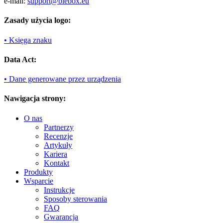
e-mail:
support@blebox.eu
Zasady użycia logo:
• Księga znaku
Data Act:
• Dane generowane przez urządzenia
Nawigacja strony:
O nas
Partnerzy
Recenzje
Artykuły
Kariera
Kontakt
Produkty
Wsparcie
Instrukcje
Sposoby sterowania
FAQ
Gwarancja