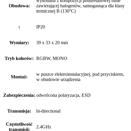
wykonana z kompozycji poliuretanowej mnie
Obudowa:
zawierającej halogenów, samogasnąca dla klasy
termicznej B (130°C)
:
IP20
Wymiary:
39 x 33 x 20 mm
Tryb kolorów:
RGBW, MONO
w puszce elektroinstalacyjnej, pod przyciskiem,
Montaż:
w obudowie urządzenia
Zabezpieczenia:
odwrócona polaryzacja, ESD
Transmisja:
bi-directional
Częstotliwość
2.4GHz
transmisji: