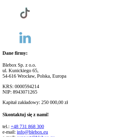
Dane firmy:
Blebox Sp. z o.o.
ul. Kunickiego 65,
54-616 Wrocław, Polska, Europa
KRS: 0000594214
NIP: 8943071265
Kapitał zakładowy: 250 000,00 zł
Skontaktuj się z nami!
tel.:
+48 731 868 300
e-mail:
info@blebox.eu