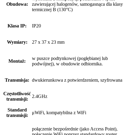
Obudowa:
zawierającej halogenów, samogasnąca dla klasy
termicznej B (130°C)
Klasa IP:
IP20
Wymiary:
27 x 37 x 23 mm
w puszce podtynkowej (pogłębianej lub
Montaż:
podwójnej), w obudowie odbiornika.
Transmisja:
dwukierunkowa z potwierdzeniem, szyfrowana
Częstotliwość
2.4GHz
transmisji:
Standard
μWiFi, kompatybilna z WiFi
transmisji:
połączenie bezpośrednie (jako Access Point),
połączenie WiFi poprzez standardowy router,