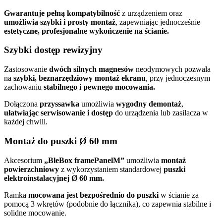
Gwarantuje pełną kompatybilność
z urządzeniem oraz
umożliwia szybki i prosty montaż
, zapewniając jednocześnie
estetyczne, profesjonalne wykończenie na ścianie.
Szybki dostęp rewizyjny
Zastosowanie
dwóch silnych magnesów
neodymowych pozwala
na
szybki, beznarzędziowy montaż ekranu
, przy jednoczesnym
zachowaniu
stabilnego i pewnego mocowania.
Dołączona
przyssawka
umożliwia
wygodny demontaż
,
ułatwiając serwisowanie i dostęp
do urządzenia lub zasilacza w
każdej chwili.
Montaż do puszki Ø 60 mm
Akcesorium
„BleBox framePanelM”
umożliwia
montaż
powierzchniowy
z wykorzystaniem standardowej
puszki
elektroinstalacyjnej Ø 60 mm.
Ramka
mocowana jest bezpośrednio do puszki
w ścianie za
pomocą 3 wkrętów (podobnie do łącznika), co zapewnia stabilne i
solidne mocowanie.