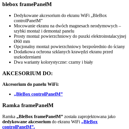
blebox frame
Panel
M
Dedykowane akcesorium do ekranu WiFi „BleBox
controlPanelM”
Mocowanie ekranu na dwóch magnesach neodymowych –
szybki montaż i demontaż panelu
Prosty montaż powierzchniowy do puszki elektroinstalacyjnej
Ø60 mm
Opcjonalny montaż powierzchniowy bezpośrednio do ściany
Dodatkowa ochrona szklanych krawędzi ekranu przed
uszkodzeniami
Dwa warianty kolorystyczne: czarny i biały
AKCESORIUM DO:
Akcesorium do panelu WiFi:
„BleBox controlPanelM”
Ramka framePanelM
Ramka
„BleBox framePanelM”
została zaprojektowana jako
dedykowane akcesorium
do ekranu WiFi
„BleBox
controlPanelM”.