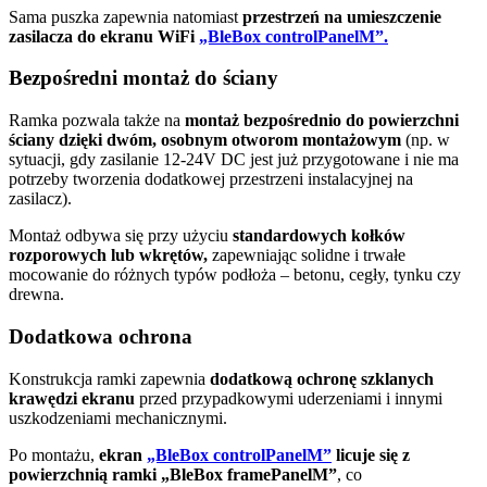
Sama puszka zapewnia natomiast
przestrzeń na umieszczenie
zasilacza do ekranu WiFi
„BleBox controlPanelM”.
Bezpośredni montaż do ściany
Ramka pozwala także na
montaż bezpośrednio do powierzchni
ściany dzięki dwóm, osobnym otworom montażowym
(np. w
sytuacji, gdy zasilanie 12-24V DC jest już przygotowane i nie ma
potrzeby tworzenia dodatkowej przestrzeni instalacyjnej na
zasilacz).
Montaż odbywa się przy użyciu
standardowych kołków
rozporowych lub wkrętów,
zapewniając solidne i trwałe
mocowanie do różnych typów podłoża – betonu, cegły, tynku czy
drewna.
Dodatkowa ochrona
Konstrukcja ramki zapewnia
dodatkową ochronę szklanych
krawędzi ekranu
przed przypadkowymi uderzeniami i innymi
uszkodzeniami mechanicznymi.
Po montażu,
ekran
„BleBox controlPanelM”
licuje się z
powierzchnią ramki „BleBox framePanelM”
, co