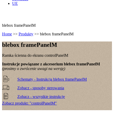
UE
blebox framePanelM
Home
>>
Produkty
>>
blebox framePanelM
blebox frame
Panel
M
Ramka ścienna do ekranu controlPanelM
Instrukcje powiązane z akcesorium blebox framePanelM
(prosimy o zwrócenie uwagi na wersję)
Schematy - Instrukcja blebox framePanelM
Zobacz - sposoby sterowania
Zobacz - wszystkie instrukcje
Zobacz produkt: "controlPanelM"