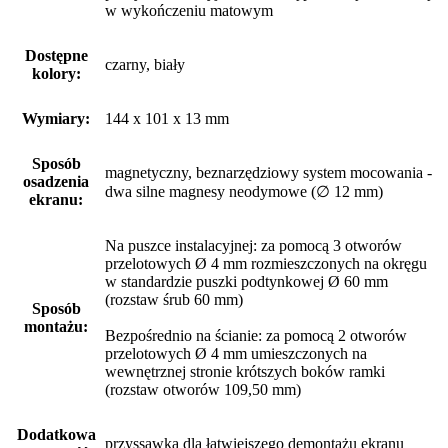
w wykończeniu matowym
Dostępne
czarny, biały
kolory:
Wymiary:
144 x 101 x 13 mm
Sposób
magnetyczny, beznarzędziowy system mocowania -
osadzenia
dwa silne magnesy neodymowe (∅ 12 mm)
ekranu:
Na puszce instalacyjnej: za pomocą 3 otworów
przelotowych Ø 4 mm rozmieszczonych na okręgu
w standardzie puszki podtynkowej Ø 60 mm
(rozstaw śrub 60 mm)
Sposób
montażu:
Bezpośrednio na ścianie: za pomocą 2 otworów
przelotowych Ø 4 mm umieszczonych na
wewnętrznej stronie krótszych boków ramki
(rozstaw otworów 109,50 mm)
Dodatkowa
przyssawka dla łatwiejszego demontażu ekranu