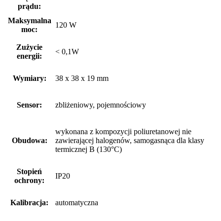
prądu:
Maksymalna
120 W
moc:
Zużycie
< 0,1W
energii:
Wymiary:
38 x 38 x 19 mm
Sensor:
zbliżeniowy, pojemnościowy
wykonana z kompozycji poliuretanowej nie
Obudowa:
zawierającej halogenów, samogasnąca dla klasy
termicznej B (130°C)
Stopień
IP20
ochrony:
Kalibracja:
automatyczna