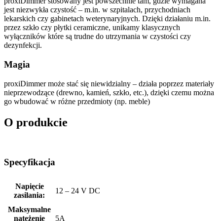
proxiDimmer stosowany jest powszechnie tam, gdzie wymagana
jest niezwykła czystość – m.in. w szpitalach, przychodniach
lekarskich czy gabinetach weterynaryjnych. Dzięki działaniu m.in.
przez szkło czy płytki ceramiczne, unikamy klasycznych
wyłączników które są trudne do utrzymania w czystości czy
dezynfekcji.
Magia
proxiDimmer może stać się niewidzialny – działa poprzez materiały
nieprzewodzące (drewno, kamień, szkło, etc.), dzięki czemu można
go wbudować w różne przedmioty (np. meble)
O produkcie
Specyfikacja
Napięcie
12 – 24 V DC
zasilania:
Maksymalne
natężenie
5A