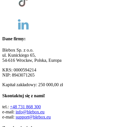
Dane firmy:
Blebox Sp. z o.o.
ul. Kunickiego 65,
54-616 Wrocław, Polska, Europa
KRS: 0000594214
NIP: 8943071265
Kapitał zakładowy: 250 000,00 zł
Skontaktuj się z nami!
tel.:
+48 731 868 300
e-mail:
info@blebox.eu
e-mail:
support@blebox.eu