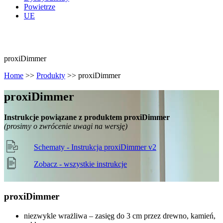
Powietrze
UE
proxiDimmer
Home
>>
Produkty
>>
proxiDimmer
proxi
Dimmer
Instrukcje powiązane z produktem proxiDimmer
(prosimy o zwrócenie uwagi na wersję)
Schematy - Instrukcja proxiDimmer v2
Zobacz - wszystkie instrukcje
proxi
Dimmer
niezwykle wrażliwa – zasięg do 3 cm przez drewno, kamień,