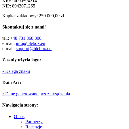
KRS: 0000594214
NIP: 8943071265
Kapitał zakładowy: 250 000,00 zł
Skontaktuj się z nami!
tel.:
+48 731 868 300
e-mail:
info@blebox.eu
e-mail:
support@blebox.eu
Zasady użycia logo:
• Księga znaku
Data Act:
• Dane generowane przez urządzenia
Nawigacja strony:
O nas
Partnerzy
Recenzje