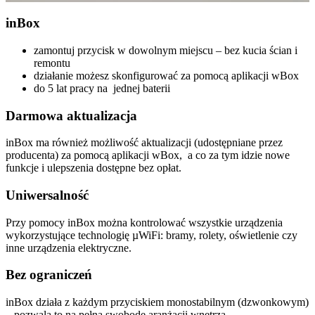
in
Box
zamontuj przycisk w dowolnym miejscu – bez kucia ścian i
remontu
działanie możesz skonfigurować za pomocą aplikacji wBox
do 5 lat pracy na jednej baterii
Darmowa aktualizacja
inBox ma również możliwość aktualizacji (udostępniane przez
producenta) za pomocą aplikacji wBox, a co za tym idzie nowe
funkcje i ulepszenia dostępne bez opłat.
Uniwersalność
Przy pomocy inBox można kontrolować wszystkie urządzenia
wykorzystujące technologię µWiFi: bramy, rolety, oświetlenie czy
inne urządzenia elektryczne.
Bez ograniczeń
inBox działa z każdym przyciskiem monostabilnym (dzwonkowym)
– pozwala to na pełną swobodę aranżacji wnętrza