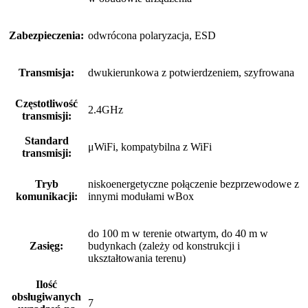
Zabezpieczenia:
odwrócona polaryzacja, ESD
Transmisja:
dwukierunkowa z potwierdzeniem, szyfrowana
Częstotliwość
2.4GHz
transmisji:
Standard
μWiFi, kompatybilna z WiFi
transmisji:
Tryb
niskoenergetyczne połączenie bezprzewodowe z
komunikacji:
innymi modułami wBox
do 100 m w terenie otwartym, do 40 m w
Zasięg:
budynkach (zależy od konstrukcji i
ukształtowania terenu)
Ilość
obsługiwanych
7