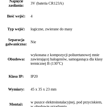
Napięcie
3V (bateria CR123A)
zasilania:
Ilość wejść:
4
Typ wejść:
logiczne, zwierane do masy
Separacja
Nie
galwaniczna:
wykonana z kompozycji poliuretanowej mnie
Obudowa:
zawierającej halogenów, samogasnąca dla klasy
termicznej B (130°C)
Klasa IP:
IP20
Wymiary:
45 x 35 x 23 mm
w puszce elektroinstalacyjnej, pod przyciskiem,
Montaż:
w obudowie urządzenia