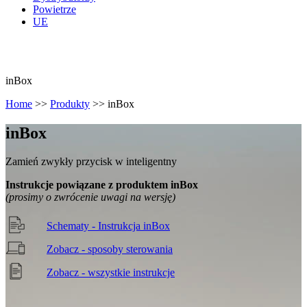
Powietrze
UE
inBox
Home
>>
Produkty
>>
inBox
in
Box
Zamień zwykły przycisk w inteligentny
Instrukcje powiązane z produktem inBox
(prosimy o zwrócenie uwagi na wersję)
Schematy - Instrukcja inBox
Zobacz - sposoby sterowania
Zobacz - wszystkie instrukcje