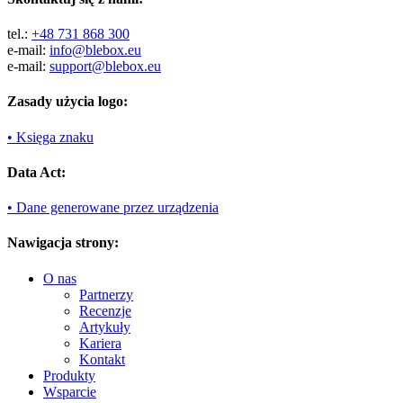
tel.:
+48 731 868 300
e-mail:
info@blebox.eu
e-mail:
support@blebox.eu
Zasady użycia logo:
• Księga znaku
Data Act:
• Dane generowane przez urządzenia
Nawigacja strony:
O nas
Partnerzy
Recenzje
Artykuły
Kariera
Kontakt
Produkty
Wsparcie