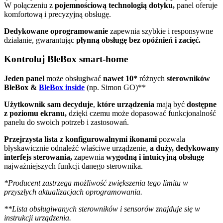
W połączeniu z
pojemnościową technologią dotyku,
panel oferuje
komfortową i precyzyjną obsługę.
Dedykowane oprogramowanie
zapewnia szybkie i responsywne
działanie, gwarantując
płynną obsługę bez opóźnień i zacięć.
Kontroluj BleBox smart-home
Jeden panel
może obsługiwać
nawet 10*
różnych
sterowników
BleBox &
BleBox inside
(np. Simon GO)**
Użytkownik sam decyduje
,
które urządzenia
mają być
dostępne
z poziomu ekranu,
dzięki czemu może dopasować funkcjonalność
panelu do swoich potrzeb i zastosowań.
Przejrzysta lista z konfigurowalnymi ikonami
pozwala
błyskawicznie odnaleźć właściwe urządzenie,
a duży, dedykowany
interfejs sterowania,
zapewnia
wygodną i intuicyjną obsługę
najważniejszych funkcji danego sterownika.
*Producent zastrzega możliwość zwiększenia tego limitu w
przyszłych aktualizacjach oprogramowania.
**Lista obsługiwanych sterowników i sensorów znajduje się w
instrukcji urządzenia.