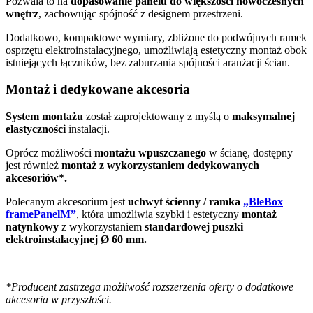
Pozwala to na
dopasowanie panelu do większości nowoczesnych
wnętrz
, zachowując spójność z designem przestrzeni.
Dodatkowo, kompaktowe wymiary, zbliżone do podwójnych ramek
osprzętu elektroinstalacyjnego, umożliwiają estetyczny montaż obok
istniejących łączników, bez zaburzania spójności aranżacji ścian.
Montaż i dedykowane akcesoria
System montażu
został zaprojektowany z myślą o
maksymalnej
elastyczności
instalacji.
Oprócz możliwości
montażu wpuszczanego
w ścianę, dostępny
jest również
montaż z wykorzystaniem dedykowanych
akcesoriów*.
Polecanym akcesorium jest
uchwyt ścienny / ramka
„BleBox
framePanelM”
, która umożliwia szybki i estetyczny
montaż
natynkowy
z wykorzystaniem
standardowej puszki
elektroinstalacyjnej Ø 60 mm.
*Producent zastrzega możliwość rozszerzenia oferty o dodatkowe
akcesoria w przyszłości.