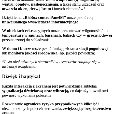
wiatru, opadów, nasłonecznienia
, a także stanu urządzeń oraz
otwarcia okien, drzwi, bram
i innych elementów*.
Dzięki temu
„BleBox controlPanelM”
może pełnić rolę
uniwersalnego wyświetlacza informacyjnego.
W obiektach rekreacyjnych
może prezentować wilgotność i/lub
temperaturę w saunach, basenach, baliach
czy w
grocie lodowej
przeznaczonej do schładzania.
W domu i biurze
może pełnić funkcję
ekranu stacji pogodowej
lub
monitora jakości środowiska
(np. jakości powietrza)
*Lista obsługiwanych sterowników i sensorów znajduje się w
instrukcji urządzenia.
Dźwięk i haptyka!
Każda interakcja z ekranem jest potwierdzana
subtelną
sygnalizacją dźwiękową oraz wibracją,
co daje użytkownikowi
pewność wykonania polecenia.
Rozwiązanie
ogranicza ryzyko przypadkowych kliknięć
i
niezamierzonych poleceń sterowania,
zwiększając bezpieczeństwo
obsługi.