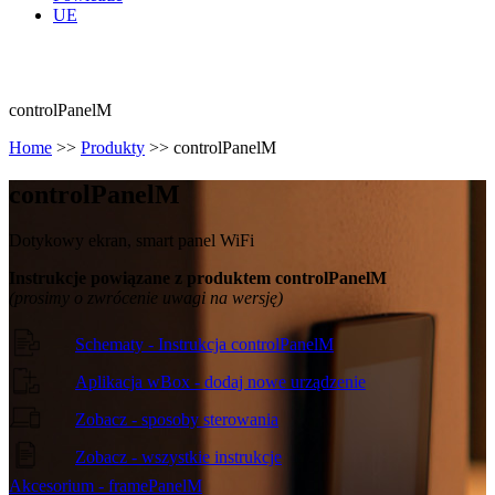
UE
controlPanelM
Home
>>
Produkty
>>
controlPanelM
control
Panel
M
Dotykowy ekran, smart panel WiFi
Instrukcje powiązane z produktem controlPanelM
(prosimy o zwrócenie uwagi na wersję)
Schematy - Instrukcja controlPanelM
Aplikacja wBox - dodaj nowe urządzenie
Zobacz - sposoby sterowania
Zobacz - wszystkie instrukcje
Akcesorium - framePanelM