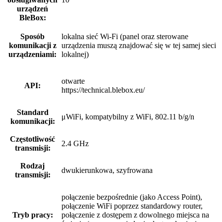
urządzeń
BleBox:
Sposób
lokalna sieć Wi-Fi (panel oraz sterowane
komunikacji z
urządzenia muszą znajdować się w tej samej sieci
urządzeniami:
lokalnej)
otwarte
API:
https://technical.blebox.eu/
Standard
μWiFi, kompatybilny z WiFi, 802.11 b/g/n
komunikacji:
Częstotliwość
2.4 GHz
transmisji:
Rodzaj
dwukierunkowa, szyfrowana
transmisji:
połączenie bezpośrednie (jako Access Point),
połączenie WiFi poprzez standardowy router,
Tryb pracy:
połączenie z dostępem z dowolnego miejsca na