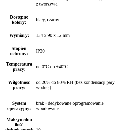
z tworzywa
Dostępne
biały, czarny
kolory:
Wymiary:
134 x 90 x 12 mm
Stopień
IP20
ochrony:
Temperatura
od 0°C do +40°C
pracy:
Wilgotność
od 20% do 80% RH (bez kondensacji pary
pracy:
wodnej)
System
brak - dedykowane oprogramowanie
operacyjny:
wbudowane
Maksymalna
ilość
obsługiwanych
10