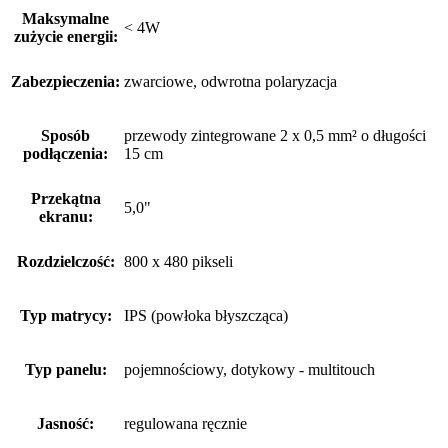
Maksymalne
< 4W
zużycie energii:
Zabezpieczenia:
zwarciowe, odwrotna polaryzacja
Sposób
przewody zintegrowane 2 x 0,5 mm² o długości
podłączenia:
15 cm
Przekątna
5,0"
ekranu:
Rozdzielczość:
800 x 480 pikseli
Typ matrycy:
IPS (powłoka błyszcząca)
Typ panelu:
pojemnościowy, dotykowy - multitouch
Jasność:
regulowana ręcznie