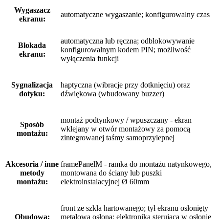
Wygaszacz
automatyczne wygaszanie; konfigurowalny czas
ekranu:
automatyczna lub ręczna; odblokowywanie
Blokada
konfigurowalnym kodem PIN; możliwość
ekranu:
wyłączenia funkcji
Sygnalizacja
haptyczna (wibracje przy dotknięciu) oraz
dotyku:
dźwiękowa (wbudowany buzzer)
montaż podtynkowy / wpuszczany - ekran
Sposób
wklejany w otwór montażowy za pomocą
montażu:
zintegrowanej taśmy samoprzylepnej
Akcesoria / inne
framePanelM - ramka do montażu natynkowego,
metody
montowana do ściany lub puszki
montażu:
elektroinstalacyjnej Ø 60mm
front ze szkła hartowanego; tył ekranu osłonięty
Obudowa:
metalową osłoną; elektronika sterująca w osłonie