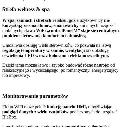
Strefa welness & spa
W spa, saunach i strefach relaksu
, gdzie użytkownicy
nie
korzystają ze smartfonów, smartwatchy
ani innych urządzeń
mobilnych,
ekran WiFi „controlPanelM” staje się centralnym
punktem sterowania komfortem i atmosferą.
Umożliwia obsługę wielu sterowników, co pozwala na łatwą
regulację temperatury w saunie, wentylacji
oraz obsługę
oświetlenia LED wraz z kolorami i efektami świetlnymi.
Dzięki temu można łatwo i szybko budować różne nastroje: od
relaksacyjnego i wyciszającego, po romantyczny, energetyzujący
lub imprezowy.
Monitorowanie parametrów
Ekran WiFi może pełnić
funkcję panelu HMI,
umożliwiając
podgląd danych z wielu czujników
podłączonych do urządzeń
BleBox.
Umożliwia monitorowanie
m.in. temperatury, wilgotności,