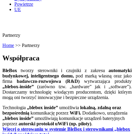
Powietrze
UE
Partnerzy
Home
>>
Partnerzy
Współpraca
BleBox
tworzy sterowniki i czujniki z zakresu
automatyki
budynkowej,
inteligentnego
domu,
pod marką własną oraz jako
firma
badawczo-rozwojowa (R&D)
wytwarzająca produkty
„blebox-inside”
(zarówno tzw. „hardware” jak i „software”).
Dostarczamy technologię wiodącym producentom, dzięki którym
mogą oni tworzyć innowacyjne i bezpieczne urządzenia.
Technologia
„blebox inside”
umożliwia
lokalną, zdalną oraz
bezpośrednią
komunikację porzez
WiFi.
Dodatkowo, urządzenia
„blebox inside”
umożliwiają komunikacje urządzeń bateryjnych
poprzez
autorski protokół uWiFi (np. piloty)
.
Więcej o sterowaniu w systemie BleBox i sterownikami „blebox