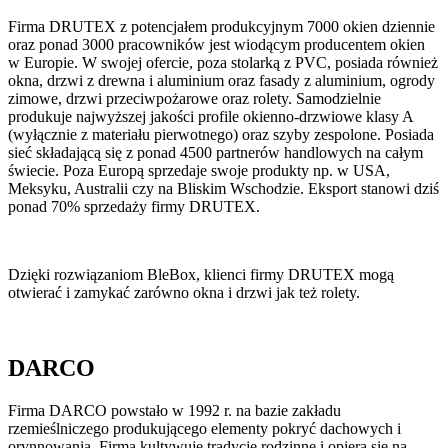
Firma DRUTEX z potencjałem produkcyjnym 7000 okien dziennie
oraz ponad 3000 pracowników jest wiodącym producentem okien
w Europie. W swojej ofercie, poza stolarką z PVC, posiada również
okna, drzwi z drewna i aluminium oraz fasady z aluminium, ogrody
zimowe, drzwi przeciwpożarowe oraz rolety. Samodzielnie
produkuje najwyższej jakości profile okienno-drzwiowe klasy A
(wyłącznie z materiału pierwotnego) oraz szyby zespolone. Posiada
sieć składającą się z ponad 4500 partnerów handlowych na całym
świecie. Poza Europą sprzedaje swoje produkty np. w USA,
Meksyku, Australii czy na Bliskim Wschodzie. Eksport stanowi dziś
ponad 70% sprzedaży firmy DRUTEX.
Dzięki rozwiązaniom BleBox, klienci firmy DRUTEX mogą
otwierać i zamykać zarówno okna i drzwi jak też rolety.
DARCO
Firma DARCO powstało w 1992 r. na bazie zakładu
rzemieślniczego produkującego elementy pokryć dachowych i
orynnowania. Firma kultywuje tradycje rodzinne i opiera się na