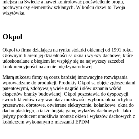
miejsca na Świecie a nawet kontrolować podświetlenie progu,
pochwytu czy elementów szklanych. W końcu drzwi to Twoja
wizytówka.
Okpol
Okpol to firma działająca na rynku stolarki okiennej od 1991 roku.
Głównym filarem jej działalności są okna i wyłazy dachowe, które
udoskonalane z biegiem lat wspięły się na najwyższy szczebel
konkurencyjności na arenie międzynarodowej.
Miarą sukcesu firmy są coraz bardziej innowacyjne rozwiązania
wprowadzane do produkcji. Produkty Okpol są objęte zgłoszeniami
patentowymi, zdobywają wiele nagród i słów uznania wśród
ekspertów branży budowlanej. Okpol pozostawia do dyspozycji
swoich klientów cały wachlarz możliwości wyboru: okna uchylno –
przesuwne, obrotowe, otwierane elektrycznie, kolankowe, okna do
dachu płaskiego, a także bogatą gamę wyłazów dachowych. Jako
jedyny producent umożliwia montaż okien i wyłazów dachowych z
kołnierzem wykonanym z mieszanki EPDM.