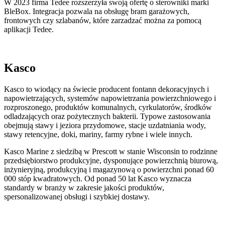
W 2023 firma Tedee rozszerzyła swoją ofertę o sterowniki marki
BleBox. Integracja pozwala na obsługę bram garażowych,
frontowych czy szlabanów, które zarzadzać można za pomocą
aplikacji Tedee.
Kasco
Kasco to wiodący na świecie producent fontann dekoracyjnych i
napowietrzających, systemów napowietrzania powierzchniowego i
rozproszonego, produktów komunalnych, cyrkulatorów, środków
odladzających oraz pożytecznych bakterii. Typowe zastosowania
obejmują stawy i jeziora przydomowe, stacje uzdatniania wody,
stawy retencyjne, doki, mariny, farmy rybne i wiele innych.
Kasco Marine z siedzibą w Prescott w stanie Wisconsin to rodzinne
przedsiębiorstwo produkcyjne, dysponujące powierzchnią biurową,
inżynieryjną, produkcyjną i magazynową o powierzchni ponad 60
000 stóp kwadratowych. Od ponad 50 lat Kasco wyznacza
standardy w branży w zakresie jakości produktów,
spersonalizowanej obsługi i szybkiej dostawy.