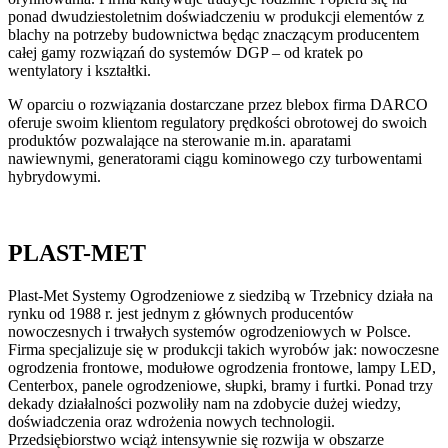
ponad dwudziestoletnim doświadczeniu w produkcji elementów z
blachy na potrzeby budownictwa będąc znaczącym producentem
całej gamy rozwiązań do systemów DGP – od kratek po
wentylatory i kształtki.
W oparciu o rozwiązania dostarczane przez blebox firma DARCO
oferuje swoim klientom regulatory prędkości obrotowej do swoich
produktów pozwalające na sterowanie m.in. aparatami
nawiewnymi, generatorami ciągu kominowego czy turbowentami
hybrydowymi.
PLAST-MET
Plast-Met Systemy Ogrodzeniowe z siedzibą w Trzebnicy działa na
rynku od 1988 r. jest jednym z głównych producentów
nowoczesnych i trwałych systemów ogrodzeniowych w Polsce.
Firma specjalizuje się w produkcji takich wyrobów jak: nowoczesne
ogrodzenia frontowe, modułowe ogrodzenia frontowe, lampy LED,
Centerbox, panele ogrodzeniowe, słupki, bramy i furtki. Ponad trzy
dekady działalności pozwoliły nam na zdobycie dużej wiedzy,
doświadczenia oraz wdrożenia nowych technologii.
Przedsiębiorstwo wciąż intensywnie się rozwija w obszarze