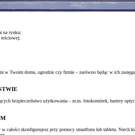
i na rynku;
 teściowej;
mi w Twoim domu, ogrodzie czy firmie – zarówno będąc w ich zasięgu
STWIE
ych bezpieczeństwo użytkowania – m.in. fotokomórek, bariery optycz
EM
w całości skonfigurujesz przy pomocy smartfonu lub tabletu. Niech kil
eum