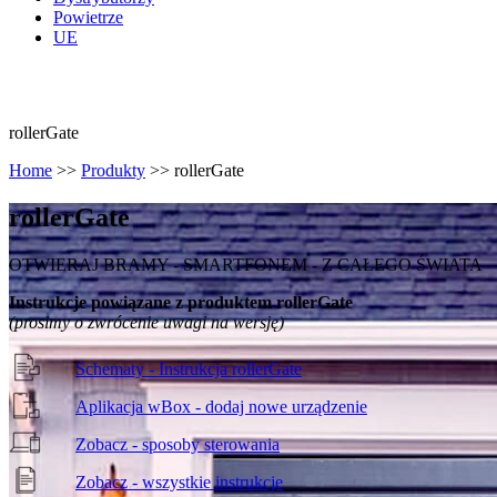
Powietrze
UE
rollerGate
Home
>>
Produkty
>>
rollerGate
roller
Gate
OTWIERAJ BRAMY - SMARTFONEM - Z CAŁEGO ŚWIATA
Instrukcje powiązane z produktem rollerGate
(prosimy o zwrócenie uwagi na wersję)
Schematy - Instrukcja rollerGate
Aplikacja wBox - dodaj nowe urządzenie
Zobacz - sposoby sterowania
Zobacz - wszystkie instrukcje