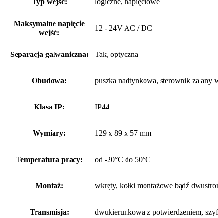
Typ wejść:
logiczne, napięciowe
Maksymalne napięcie
12 - 24V AC / DC
wejść:
Separacja galwaniczna:
Tak, optyczna
Obudowa:
puszka nadtynkowa, sterownik zalany w
Klasa IP:
IP44
Wymiary:
129 x 89 x 57 mm
Temperatura pracy:
od -20°C do 50°C
Montaż:
wkręty, kołki montażowe bądź dwustr
Transmisja:
dwukierunkowa z potwierdzeniem, szy