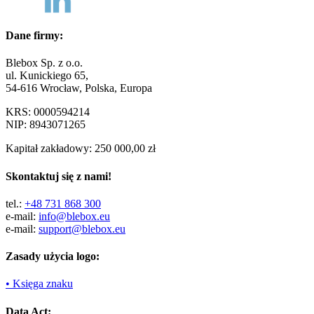
Dane firmy:
Blebox Sp. z o.o.
ul. Kunickiego 65,
54-616 Wrocław, Polska, Europa
KRS: 0000594214
NIP: 8943071265
Kapitał zakładowy: 250 000,00 zł
Skontaktuj się z nami!
tel.:
+48 731 868 300
e-mail:
info@blebox.eu
e-mail:
support@blebox.eu
Zasady użycia logo:
• Księga znaku
Data Act: