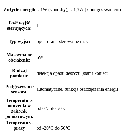
Zużycie energii:
< 1W (stand-by), < 1,5W (z podgrzewaniem)
Ilość wyjść
1
sterujących:
Typ wyjść:
open-drain, sterowanie masą
Maksymalne
6W
obciążenie:
Rodzaj
detekcja opadu deszczu (start i koniec)
pomiaru:
Podgrzewanie
automatyczne, funkcja oszczędzania energii
sensora:
Temperatura
otoczenia w
od 0°C do 50°C
zakresie
pomiarowym:
Temperatura
pracy
od -20°C do 50°C