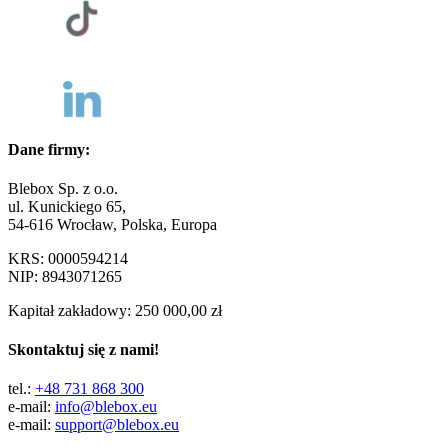
Dane firmy:
Blebox Sp. z o.o.
ul. Kunickiego 65,
54-616 Wrocław, Polska, Europa
KRS: 0000594214
NIP: 8943071265
Kapitał zakładowy: 250 000,00 zł
Skontaktuj się z nami!
tel.:
+48 731 868 300
e-mail:
info@blebox.eu
e-mail:
support@blebox.eu