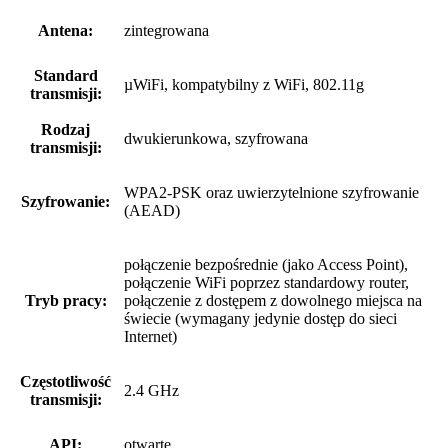
Antena:
zintegrowana
Standard
µWiFi, kompatybilny z WiFi, 802.11g
transmisji:
Rodzaj
dwukierunkowa, szyfrowana
transmisji:
WPA2-PSK oraz uwierzytelnione szyfrowanie
Szyfrowanie:
(AEAD)
połączenie bezpośrednie (jako Access Point),
połączenie WiFi poprzez standardowy router,
Tryb pracy:
połączenie z dostępem z dowolnego miejsca na
świecie (wymagany jedynie dostęp do sieci
Internet)
Częstotliwość
2.4 GHz
transmisji:
API:
otwarte