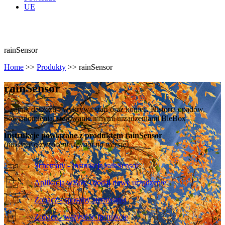
UE
rainSensor
Home
>>
Produkty
>>
rainSensor
rain
Sensor
Czujnik deszczu - wykrywa start oraz koniec. Historia opadów,
powiadomienia, sterowanie innymi urządzeniami BleBox
Instrukcje powiązane z produktem rainSensor
(prosimy o zwrócenie uwagi na wersję)
Schematy - Instrukcja rainSensor
Aplikacja wBox - dodaj nowe urządzenie
Zobacz - sposoby sterowania
Zobacz - wszystkie instrukcje