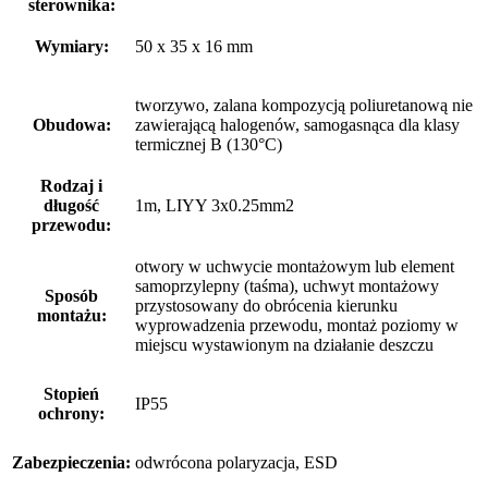
sterownika:
Wymiary:
50 x 35 x 16 mm
tworzywo, zalana kompozycją poliuretanową nie
Obudowa:
zawierającą halogenów, samogasnąca dla klasy
termicznej B (130°C)
Rodzaj i
długość
1m, LIYY 3x0.25mm2
przewodu:
otwory w uchwycie montażowym lub element
samoprzylepny (taśma), uchwyt montażowy
Sposób
przystosowany do obrócenia kierunku
montażu:
wyprowadzenia przewodu, montaż poziomy w
miejscu wystawionym na działanie deszczu
Stopień
IP55
ochrony:
Zabezpieczenia:
odwrócona polaryzacja, ESD