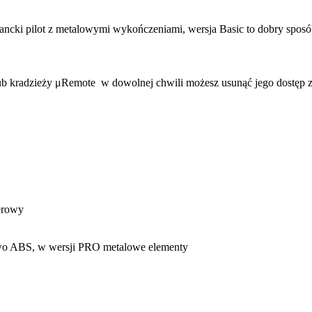
gancki pilot z metalowymi wykończeniami, wersja Basic to dobry sposó
lub kradzieży μRemote w dowolnej chwili możesz usunąć jego dostęp 
erowy
ywo ABS, w wersji PRO metalowe elementy