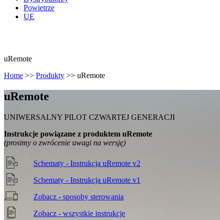
Powietrze
UE
uRemote
Home
>>
Produkty
>>
uRemote
u
Remote
UNIWERSALNY PILOT CZWARTEJ GENERACJI
Instrukcje powiązane z produktem uRemote
(prosimy o zwrócenie uwagi na wersję)
Schematy - Instrukcja uRemote v2
Schematy - Instrukcja uRemote v1
Zobacz - sposoby sterowania
Zobacz - wszystkie instrukcje