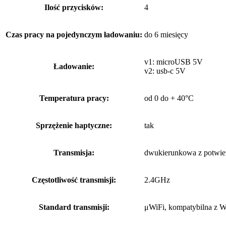
Ilość przycisków:
4
Czas pracy na pojedynczym ładowaniu:
do 6 miesięcy
v1: microUSB 5V
Ładowanie:
v2: usb-c 5V
Temperatura pracy:
od 0 do + 40°C
Sprzężenie haptyczne:
tak
Transmisja:
dwukierunkowa z potwie
Częstotliwość transmisji:
2.4GHz
Standard transmisji:
μWiFi, kompatybilna z W