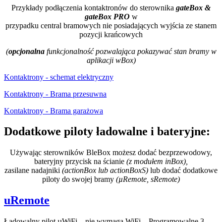
Przykłady podłączenia kontaktronów do sterownika
gateBox &
gateBox PRO
w
przypadku central bramowych nie posiadających wyjścia ze stanem
pozycji krańcowych
(
opcjonalna
funkcjonalność pozwalająca pokazywać stan bramy w
aplikacji wBox)
Kontaktrony - schemat elektryczny
Kontaktrony - Brama przesuwna
Kontaktrony - Brama garażowa
Dodatkowe piloty ładowalne i bateryjne:
Używając sterowników BleBox możesz dodać bezprzewodowy,
bateryjny przycisk na ścianie
(z modułem inBox),
zasilane nadajniki
(actionBox lub actionBoxS)
lub dodać dodatkowe
piloty do swojej bramy
(µRemote, sRemote)
uRemote
Ładowalny pilot µWiFi – nie wymaga WiFi – Programowalne 3