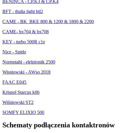
BENINCA - CP.K3 & CP.K4
BFT - thalia light btl2
CAME - BK_BKE 800 & 1200 & 1800 & 2200
CAME- bx704 & bx708
KEY - turbo 500R c1e
Nice - Spido
Normstahl - elektronik 2500
Wisniowski - AWso 2018
FAAC E045
Krispol Starcus k06
Wiśniowski ST2
SOMFY ELIXIO 500
Schematy podłączenia kontaktronów