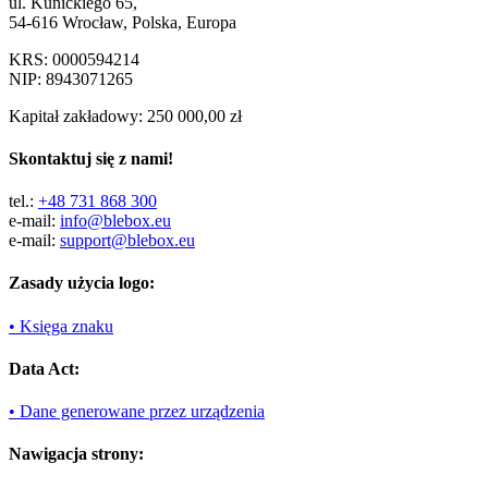
ul. Kunickiego 65,
54-616 Wrocław, Polska, Europa
KRS: 0000594214
NIP: 8943071265
Kapitał zakładowy: 250 000,00 zł
Skontaktuj się z nami!
tel.:
+48 731 868 300
e-mail:
info@blebox.eu
e-mail:
support@blebox.eu
Zasady użycia logo:
• Księga znaku
Data Act:
• Dane generowane przez urządzenia
Nawigacja strony: