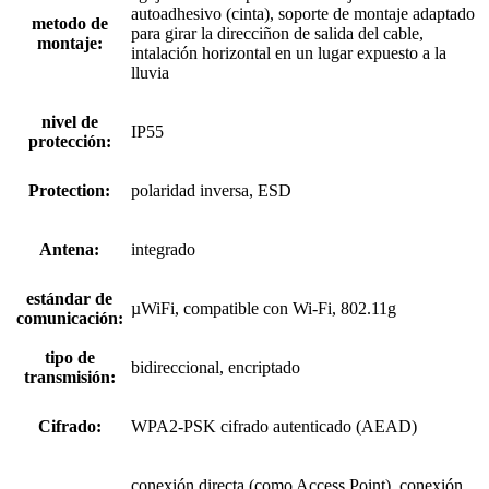
autoadhesivo (cinta), soporte de montaje adaptado
metodo de
para girar la direcciñon de salida del cable,
montaje:
intalación horizontal en un lugar expuesto a la
lluvia
nivel de
IP55
protección:
Protection:
polaridad inversa, ESD
Antena:
integrado
estándar de
µWiFi, compatible con Wi-Fi, 802.11g
comunicación:
tipo de
bidireccional, encriptado
transmisión:
Cifrado:
WPA2-PSK cifrado autenticado (AEAD)
conexión directa (como Access Point), conexión