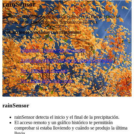
rain
Sensor
Sensor de lluvia: aviso de inicio y el final de la lluvia. Historial,
notificaciones, control de más dispositivos BleBox
Instrucciones asociadas con rainSensor
(compruebe a su versión)
Esquemas - Instrucción rainSensor
Aplicación wBox - agregar un nuevo dispositivo
Ver - formas de controlar
Ver - todas las instrucciones
rain
Sensor
rainSensor detecta el inicio y el final de la precipitación.
El acceso remoto y un gráfico histórico te permitirán
comprobar si estaba lloviendo y cuándo se produjo la última
lluvia.