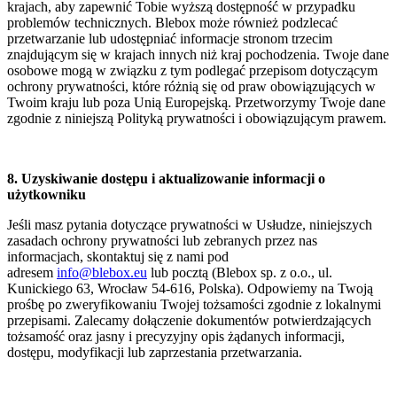
krajach, aby zapewnić Tobie wyższą dostępność w przypadku
problemów technicznych. Blebox może również podzlecać
przetwarzanie lub udostępniać informacje stronom trzecim
znajdującym się w krajach innych niż kraj pochodzenia. Twoje dane
osobowe mogą w związku z tym podlegać przepisom dotyczącym
ochrony prywatności, które różnią się od praw obowiązujących w
Twoim kraju lub poza Unią Europejską. Przetworzymy Twoje dane
zgodnie z niniejszą Polityką prywatności i obowiązującym prawem.
8. Uzyskiwanie dostępu i aktualizowanie informacji o
użytkowniku
Jeśli masz pytania dotyczące prywatności w Usłudze, niniejszych
zasadach ochrony prywatności lub zebranych przez nas
informacjach, skontaktuj się z nami pod
adresem
info@blebox.eu
lub pocztą (Blebox sp. z o.o., ul.
Kunickiego 63, Wrocław 54-616, Polska). Odpowiemy na Twoją
prośbę po zweryfikowaniu Twojej tożsamości zgodnie z lokalnymi
przepisami. Zalecamy dołączenie dokumentów potwierdzających
tożsamość oraz jasny i precyzyjny opis żądanych informacji,
dostępu, modyfikacji lub zaprzestania przetwarzania.