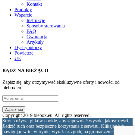
Kontakt
Produkty
Wsparcie
Instrukcje
Sposoby sterowania
FAQ
Gwarancja
Artykuły
Dystrybutorzy
Powietrze
UE
BĄDŹ NA BIEŻĄCO
Zapisz się, aby otrzymywać ekskluzywne oferty i nowości od
blebox.eu
Copyright 2019 blebox.eu. All rights reserved.
Strona używa plików cookie, aby zapewniać wysoką jakość treści,
śledzić ruch oraz bezpieczne korzystanie z serwisu. Klikając lub
nawigując w tej witrynie, wyrażasz zgodę na gromadzenie