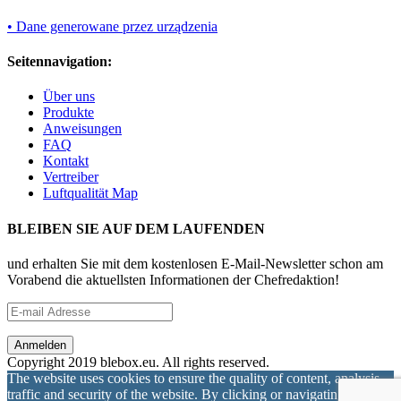
• Dane generowane przez urządzenia
Seitennavigation:
Über uns
Produkte
Anweisungen
FAQ
Kontakt
Vertreiber
Luftqualität Map
BLEIBEN SIE AUF DEM LAUFENDEN
und erhalten Sie mit dem kostenlosen E-Mail-Newsletter schon am
Vorabend die aktuellsten Informationen der Chefredaktion!
Copyright 2019 blebox.eu. All rights reserved.
The website uses cookies to ensure the quality of content, analysis
traffic and security of the website. By clicking or navigating on this