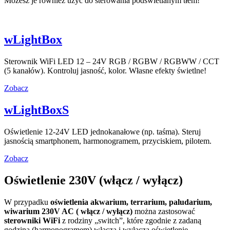
Możesz je również użyć do sterowania podświetlanym tłem!
wLightBox
Sterownik WiFi LED 12 – 24V RGB / RGBW / RGBWW / CCT
(5 kanałów). Kontroluj jasność, kolor. Własne efekty świetlne!
Zobacz
wLightBoxS
Oświetlenie 12-24V LED jednokanałowe (np. taśma). Steruj
jasnością smartphonem, harmonogramem, przyciskiem, pilotem.
Zobacz
Oświetlenie 230V (włącz / wyłącz)
W przypadku
oświetlenia akwarium, terrarium, paludarium,
wiwarium 230V AC ( włącz / wyłącz)
można zastosować
sterowniki WiFi
z rodziny „switch”, które zgodnie z zadaną
godziną (harmonogramem) włączą i wyłączą oświetlenie.