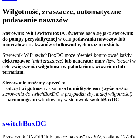
Wilgotność, zraszacze, automatyczne
podawanie nawozów
Sterownik WiFi switchBoxDC
świetnie nada się jako
sterownik
do pompy perystaltycznej
w celu
podawania nawozów lub
minerałów
do akwariów
słodkowodnych oraz morskich.
Sterownik WiFi switchBoxDC może również kontrolować każdy
elektrozawór
(mini zraszacze)
lub generator mgły
(tzw. fogger)
w
celu
zwiększenia wilgotności
w paludarium, wiwarium lub
terrarium.
Sterowanie możemy oprzeć o:
–
odczyt wilgotności
z czujnika
humiditySensor
(wyśle rozkaz
sterowania do switchBoxDC w przypadku zbyt małej wilgotności)
–
harmonogram
wbudowany w sterownik
switchBoxDC
switchBoxDC
Przełącznik ON/OFF lub „włącz na czas” 0-230V, zasilany 12-24V