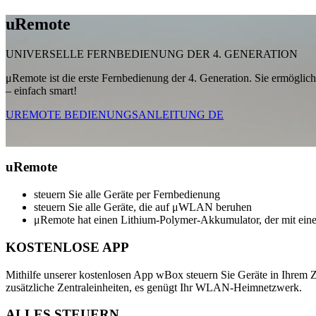
u
Remote
UNIVERSELLE FERNBEDIENUNG DER 4. GENERATION
μRemote ist die erste Fernbedienung der 4. Generation. Sie ermöglic
– einfach smart!
UREMOTE BEDIENUNGSANLEITUNG DE
u
Remote
steuern Sie alle Geräte per Fernbedienung
steuern Sie alle Geräte, die auf μWLAN beruhen
μRemote hat einen Lithium-Polymer-Akkumulator, der mit ei
KOSTENLOSE APP
Mithilfe unserer kostenlosen App wBox steuern Sie Geräte in Ihrem 
zusätzliche Zentraleinheiten, es genügt Ihr WLAN-Heimnetzwerk.
ALLES STEUERN