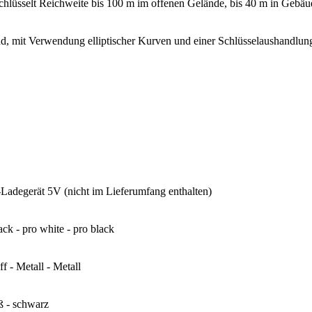
schlüsselt Reichweite bis 100 m im offenen Gelände, bis 40 m in Gebäu
d, mit Verwendung elliptischer Kurven und einer Schlüsselaushandlun
adegerät 5V (nicht im Lieferumfang enthalten)
ack - pro white - pro black
f - Metall - Metall
ß - schwarz