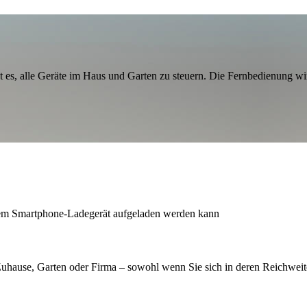
ht es, alle Geräte im Haus und Garten zu steuern. Die Fernbedienung w
nem Smartphone-Ladegerät aufgeladen werden kann
Zuhause, Garten oder Firma – sowohl wenn Sie sich in deren Reichweite