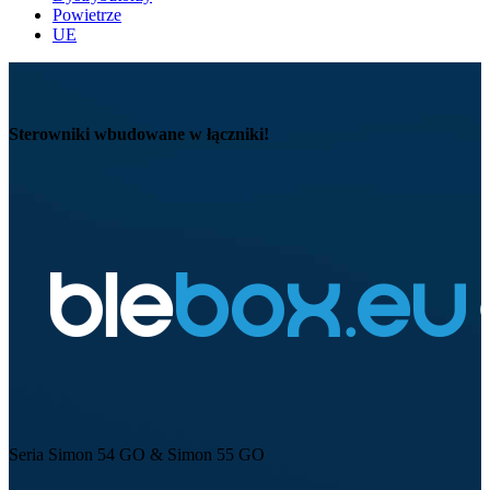
Powietrze
UE
Sterowniki wbudowane w łączniki!
Seria Simon 54 GO & Simon 55 GO