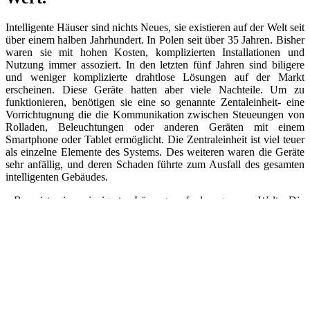
Intelligente Häuser sind nichts Neues, sie existieren auf der Welt seit
über einem halben Jahrhundert. In Polen seit über 35 Jahren. Bisher
waren sie mit hohen Kosten, komplizierten Installationen und
Nutzung immer assoziert. In den letzten fünf Jahren sind biligere
und weniger komplizierte drahtlose Lösungen auf der Markt
erscheinen. Diese Geräte hatten aber viele Nachteile. Um zu
funktionieren, benötigen sie eine so genannte Zentaleinheit- eine
Vorrichtugnung die die Kommunikation zwischen Steueungen von
Rolladen, Beleuchtungen oder anderen Geräten mit einem
Smartphone oder Tablet ermöglicht. Die Zentraleinheit ist viel teuer
als einzelne Elemente des Systems. Des weiteren waren die Geräte
sehr anfällig, und deren Schaden führte zum Ausfall des gesamten
intelligenten Gebäudes.
wBox ist eine einzigarte Lösung auf der ganzen Welt. Die
Steuerung wBox braucht keine Zentraleinheit oder Hub. Es reicht
ein WLAN- Netzwerk zu haben. Dank einer einzigarten
Technologie, die von polnischen Wissenschaftler entwickelt, und auf
der International Exhibition of Innovation and Inventions in
Chengdu (China, 2015) vorgestellt und ausgezeichnet wurde, kann
jedes der Geräte völlig unabhängig voneinander betrieben und von
überall auf der Welt gesteuert werden. Ohne komplizierte
Konfiguration oder versteckte Kosten. Darüber hinaus können Sie