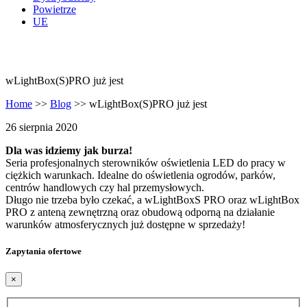
Powietrze
UE
wLightBox(S)PRO już jest
Home
>>
Blog
>>
wLightBox(S)PRO już jest
26 sierpnia 2020
Dla was idziemy jak burza!
Seria profesjonalnych sterowników oświetlenia LED do pracy w
ciężkich warunkach. Idealne do oświetlenia ogrodów, parków,
centrów handlowych czy hal przemysłowych.
Długo nie trzeba było czekać, a wLightBoxS PRO oraz wLightBox
PRO z anteną zewnętrzną oraz obudową odporną na działanie
warunków atmosferycznych już dostępne w sprzedaży!
Zapytania ofertowe
×