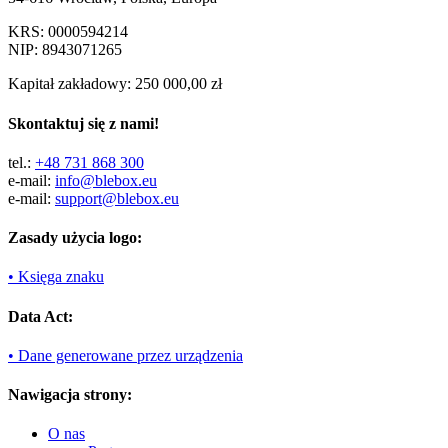
KRS: 0000594214
NIP: 8943071265
Kapitał zakładowy: 250 000,00 zł
Skontaktuj się z nami!
tel.:
+48 731 868 300
e-mail:
info@blebox.eu
e-mail:
support@blebox.eu
Zasady użycia logo:
• Księga znaku
Data Act:
• Dane generowane przez urządzenia
Nawigacja strony:
O nas