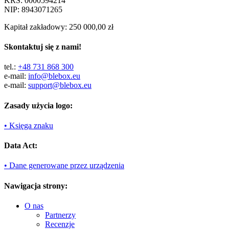
KRS: 0000594214
NIP: 8943071265
Kapitał zakładowy: 250 000,00 zł
Skontaktuj się z nami!
tel.:
+48 731 868 300
e-mail:
info@blebox.eu
e-mail:
support@blebox.eu
Zasady użycia logo:
• Księga znaku
Data Act:
• Dane generowane przez urządzenia
Nawigacja strony:
O nas
Partnerzy
Recenzje