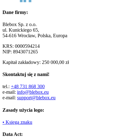
Dane firmy:
Blebox Sp. z o.o.
ul. Kunickiego 65,
54-616 Wrocław, Polska, Europa
KRS: 0000594214
NIP: 8943071265
Kapitał zakładowy: 250 000,00 zł
Skontaktuj się z nami!
tel.:
+48 731 868 300
e-mail:
info@blebox.eu
e-mail:
support@blebox.eu
Zasady użycia logo:
• Księga znaku
Data Act: