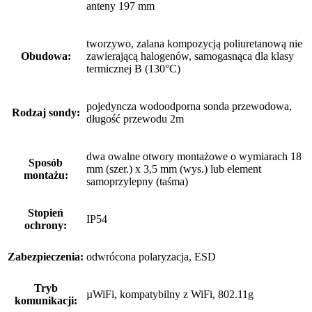
anteny 197 mm
tworzywo, zalana kompozycją poliuretanową nie
Obudowa:
zawierającą halogenów, samogasnąca dla klasy
termicznej B (130°C)
pojedyncza wodoodporna sonda przewodowa,
Rodzaj sondy:
długość przewodu 2m
dwa owalne otwory montażowe o wymiarach 18
Sposób
mm (szer.) x 3,5 mm (wys.) lub element
montażu:
samoprzylepny (taśma)
Stopień
IP54
ochrony:
Zabezpieczenia:
odwrócona polaryzacja, ESD
Tryb
µWiFi, kompatybilny z WiFi, 802.11g
komunikacji: