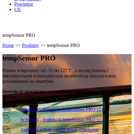
Powietrze
UE
tempSensor PRO
Home
>>
Produkty
>>
tempSensor PRO
temp
Sensor PRO
Pomiar temperatury od -55 do 125°C, z roczną historią i
interaktywnymi wykresami oraz możliwością otrzymywania
powiadomień na smartfona
Instrukcje powiązane z produktem tempSensor PRO
(prosimy o zwrócenie uwagi na wersję)
Schematy - Instrukcja tempSensor PRO v2
Schematy - Instrukcja tempSensor PRO v1
Aplikacja wBox - dodaj nowe urządzenie