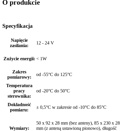
O produkcie
Specyfikacja
Napięcie
12 - 24 V
zasilania:
Zużycie energii:
< 1W
Zakres
od -55°C do 125°C
pomiarowy:
Temperatura
pracy
od -20°C do 50°C
sterownika:
Dokładność
± 0,5°C w zakresie od -10°C do 85°C
pomiaru:
50 x 92 x 28 mm (bez anteny), 85 x 230 x 28
Wymiary:
mm (z anteną ustawioną pionowo), długość