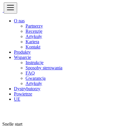
O nas
Partnerzy
Recenzje
Artykuły
Kariera
Kontakt
Produkty
Wsparcie
Instrukcje
Sposoby sterowania
FAQ
Gwarancja
Artykuły
Dystrybutorzy
Powietrze
UE
Snelle start