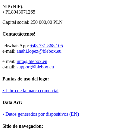
NIP (NIF):
• PL8943071265
Capital social: 250 000,00 PLN
Contactáctenos!
tel/whatsApp:
+48 731 868 105
e-mail:
anahi.lopez@
blebox.eu
e-mail:
info@blebox.eu
e-mail:
support@blebox.eu
Pautas de uso del logo:
• Libro de la marca comercial
Data Act:
• Datos generados por dispositivos (EN)
Sitio de navegacion: